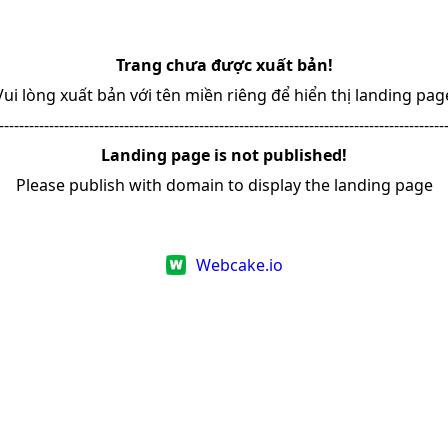
Trang chưa được xuất bản!
Vui lòng xuất bản với tên miền riêng để hiển thị landing pag
-----------------------------------------------------------------------------------------
Landing page is not published!
Please publish with domain to display the landing page
Webcake.io