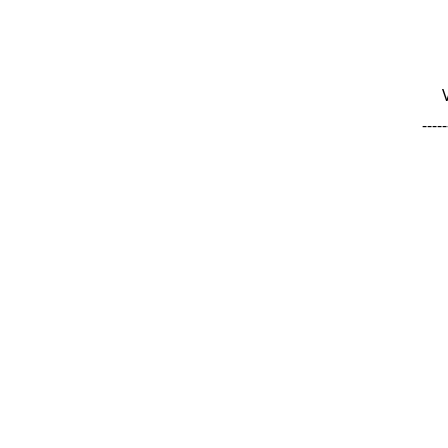
-----